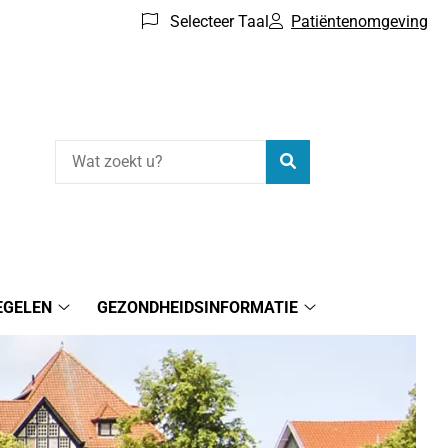
Selecteer Taal
Patiëntenomgeving
Zoeken
EGELEN
GEZONDHEIDSINFORMATIE
atie
Online
Gezondheidsinform
regelen
submenu
submenu