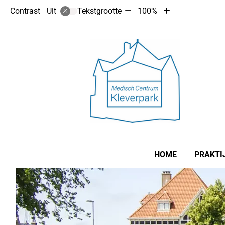
Tekst
Tekst
Contrast
Tekstgrootte
100%
Uit
verkleinen
vergroten
met
met
10%
10%
Hoofdmenu
HOME
PRAKTI