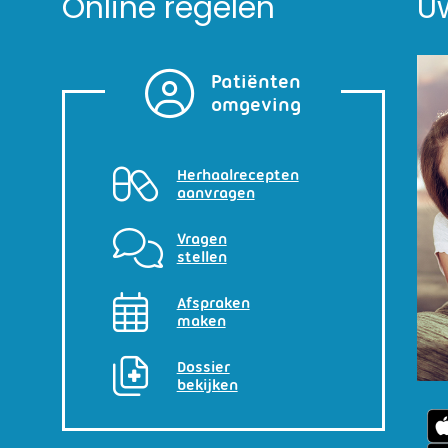
Online regelen
U
Patiënten
omgeving
Herhaalrecepten
aanvragen
Vragen
stellen
Afspraken
maken
Dossier
bekijken
U