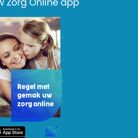
w Zorg Online app
Regel met
gemak uw
zorg online
w