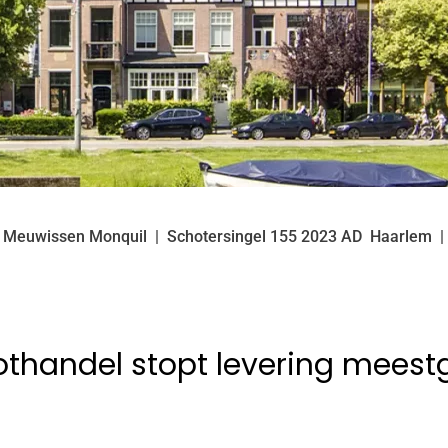
k Meuwissen Monquil
Schotersingel
155
2023 AD
Haarlem
thandel stopt levering meest