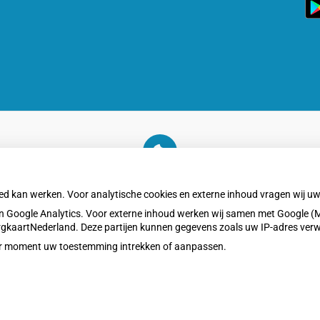
Zo
On
a
U heeft geen toestemming gegeven voor
externe inhoud
die nodig is om dit te zien.
oed kan werken. Voor analytische cookies en externe inhoud vragen wij 
Cookie-instellingen wijzigen
 Google Analytics. Voor externe inhoud werken wij samen met Google (M
ZorgkaartNederland. Deze partijen kunnen gegevens zoals uw IP-adres ver
eder moment uw toestemming intrekken of aanpassen.
Privacy v