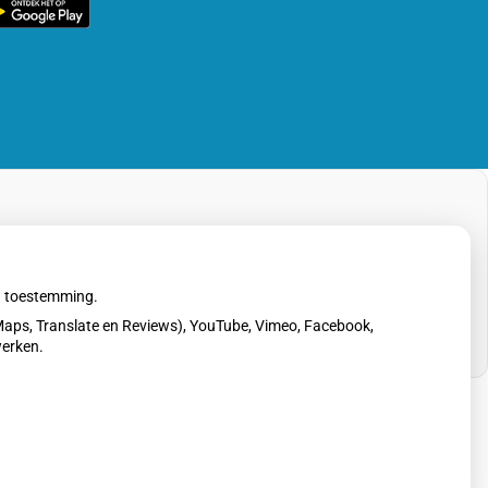
rg
line
pp
uw toestemming.
aps, Translate en Reviews), YouTube, Vimeo, Facebook,
werken.
erklaring
|
Cookie-instellingen
|
Voorwaarden