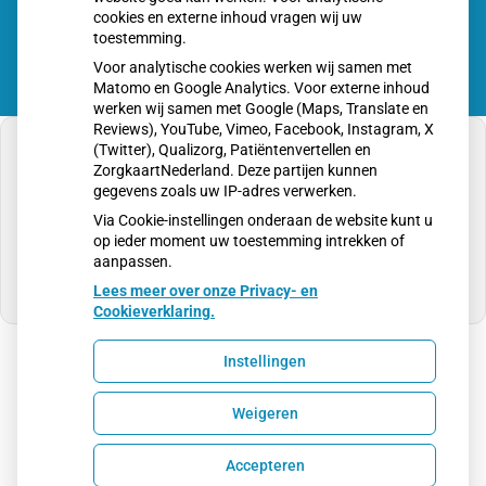
app
cookies en externe inhoud vragen wij uw
toestemming.
Voor analytische cookies werken wij samen met
Matomo en Google Analytics. Voor externe inhoud
werken wij samen met Google (Maps, Translate en
Reviews), YouTube, Vimeo, Facebook, Instagram, X
(Twitter), Qualizorg, Patiëntenvertellen en
ZorgkaartNederland. Deze partijen kunnen
gegevens zoals uw IP-adres verwerken.
U heeft geen toestemming gegeven voor
Via Cookie-instellingen onderaan de website kunt u
externe inhoud
die nodig is om dit te zien.
op ieder moment uw toestemming intrekken of
aanpassen.
Cookie-instellingen wijzigen
Lees meer over onze Privacy- en
Cookieverklaring.
Instellingen
Uw Zorg Online
|
Beheer
Weigeren
Privacy verklaring
|
Cookie-instellingen
|
Voorwaarden
Accepteren