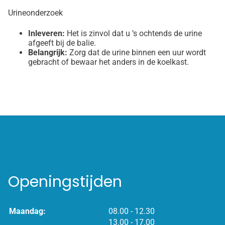
Urineonderzoek
Inleveren:
Het is zinvol dat u ’s ochtends de urine
afgeeft bij de balie.
Belangrijk:
Zorg dat de urine binnen een uur wordt
gebracht of bewaar het anders in de koelkast.
Openingstijden
tot
Maandag:
08.00
- 12.30
tot
13.00
- 17.00