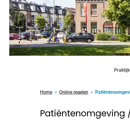
Praktij
Home
Online regelen
Patiëntenomgev
Patiëntenomgeving /