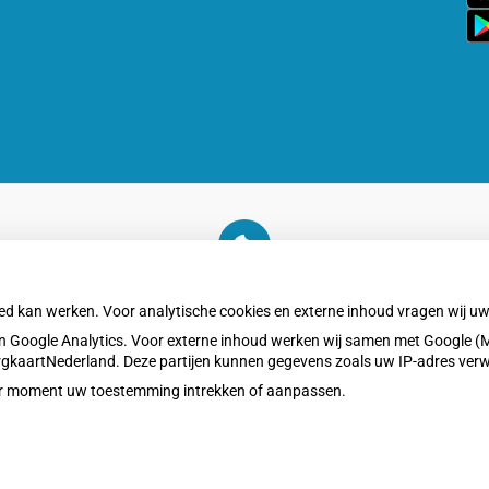
Zo
On
a
U heeft geen toestemming gegeven voor
externe inhoud
die nodig is om dit te zien.
oed kan werken. Voor analytische cookies en externe inhoud vragen wij 
Cookie-instellingen wijzigen
 Google Analytics. Voor externe inhoud werken wij samen met Google (M
ZorgkaartNederland. Deze partijen kunnen gegevens zoals uw IP-adres ver
eder moment uw toestemming intrekken of aanpassen.
Privacy v