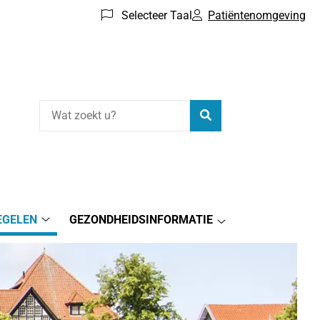
Selecteer Taal
Patiëntenomgeving
Zoeken
EGELEN
GEZONDHEIDSINFORMATIE
Online
atie
Gezondheidsinform
regelen
submenu
submenu