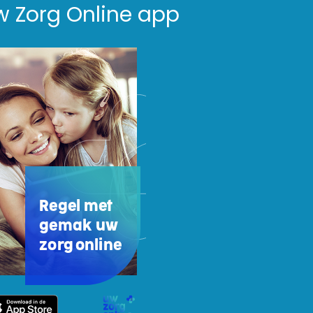
w Zorg Online app
Regel met
gemak uw
zorg online
w