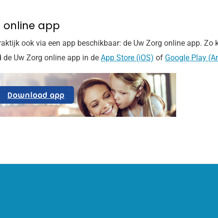
 online app
raktijk ook via een app beschikbaar: de
Uw Zorg online
app. Zo k
d de
Uw Zorg online
app in de
App Store (iOS)
of
Google Play (A
Uw
Download app
Zorg
Online