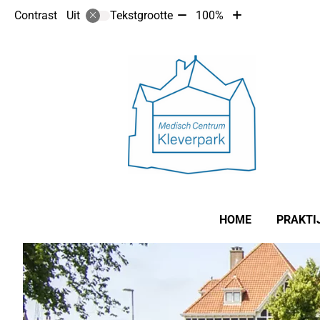
Tekst
Tekst
Contrast
Tekstgrootte
100%
Uit
verkleinen
vergroten
met
met
10%
10%
Hoofdmenu
HOME
PRAKTI