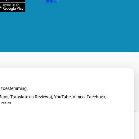
rg
line
pp
uw toestemming.
aps, Translate en Reviews), YouTube, Vimeo, Facebook,
werken.
erklaring
|
Cookie-instellingen
|
Voorwaarden