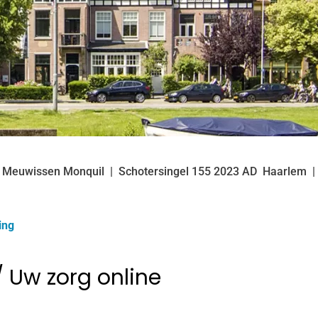
k Meuwissen Monquil
Schotersingel
155
2023 AD
Haarlem
ing
 Uw zorg online