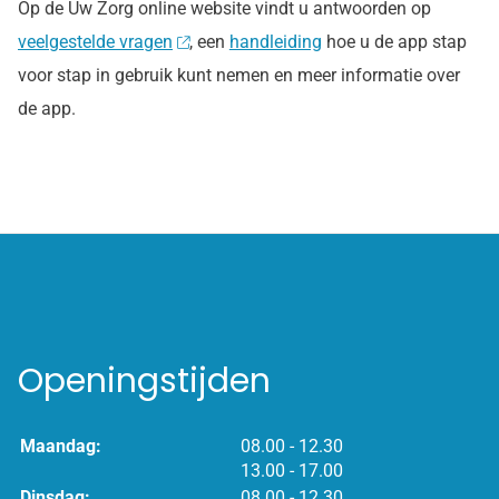
Op de Uw Zorg online website vindt u antwoorden op
veelgestelde vragen
, een
handleiding
hoe u de app stap
voor stap in gebruik kunt nemen en meer informatie over
de app.
Openingstijden
tot
Maandag:
08.00
- 12.30
tot
13.00
- 17.00
tot
Dinsdag:
08.00
- 12.30