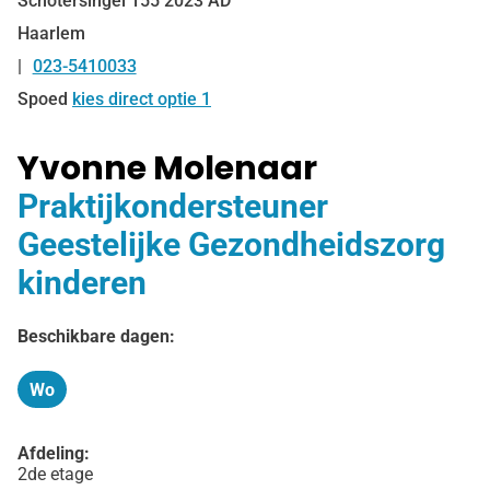
Schotersingel
155
2023 AD
Haarlem
023-5410033
Tel:
Spoed
kies direct optie 1
Yvonne Molenaar
Praktijkondersteuner
Geestelijke Gezondheidszorg
kinderen
Beschikbare dagen:
Wo
Woensdag
Afdeling:
2de etage