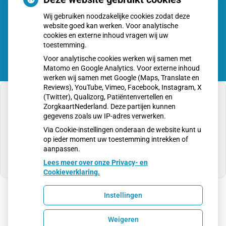
Zorg
Wij gebruiken noodzakelijke cookies zodat deze
Online
website goed kan werken. Voor analytische
app
cookies en externe inhoud vragen wij uw
toestemming.
Voor analytische cookies werken wij samen met
Matomo en Google Analytics. Voor externe inhoud
werken wij samen met Google (Maps, Translate en
Reviews), YouTube, Vimeo, Facebook, Instagram, X
(Twitter), Qualizorg, Patiëntenvertellen en
ZorgkaartNederland. Deze partijen kunnen
gegevens zoals uw IP-adres verwerken.
U heeft geen toestemming gegeven voor
Via Cookie-instellingen onderaan de website kunt u
externe inhoud
die nodig is om dit te zien.
op ieder moment uw toestemming intrekken of
aanpassen.
Cookie-instellingen wijzigen
Lees meer over onze Privacy- en
Cookieverklaring.
Instellingen
Uw Zorg Online
|
Beheer
Weigeren