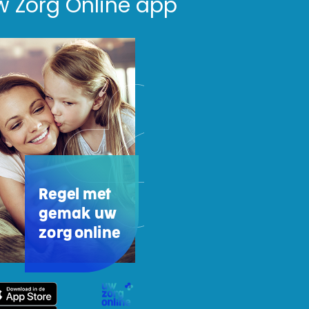
w Zorg Online app
Regel met
gemak uw
zorg online
w