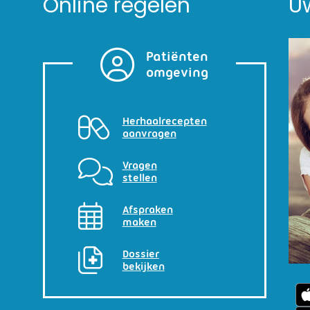
Online regelen
U
Patiënten
omgeving
Herhaalrecepten
aanvragen
Vragen
stellen
Afspraken
maken
Dossier
bekijken
U