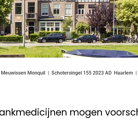
k Meuwissen Monquil
Schotersingel
155
2023 AD
Haarlem
slankmedicijnen mogen voorsch