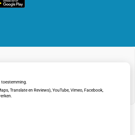
rg
line
pp
uw toestemming.
aps, Translate en Reviews), YouTube, Vimeo, Facebook,
werken.
erklaring
|
Cookie-instellingen
|
Voorwaarden