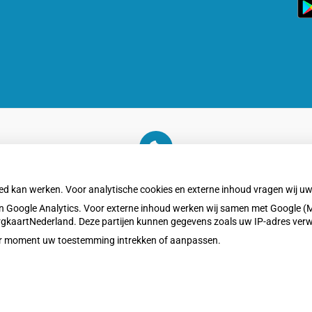
Zo
On
a
U heeft geen toestemming gegeven voor
externe inhoud
die nodig is om dit te zien.
oed kan werken. Voor analytische cookies en externe inhoud vragen wij 
Cookie-instellingen wijzigen
 Google Analytics. Voor externe inhoud werken wij samen met Google (M
ZorgkaartNederland. Deze partijen kunnen gegevens zoals uw IP-adres ver
eder moment uw toestemming intrekken of aanpassen.
Privacy v