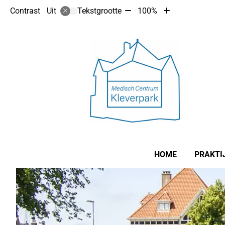
Tekst
Tekst
Contrast
Tekstgrootte
100%
Uit
verkleinen
vergroten
met
met
10%
10%
Hoofdmenu
HOME
PRAKTI