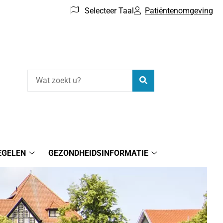
Selecteer Taal
Patiëntenomgeving
Zoeken
EGELEN
GEZONDHEIDSINFORMATIE
atie
Online
Gezondheidsinform
regelen
submenu
submenu